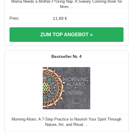
Mama Needs a Mother F*cking Nap: A Sweary Coloring Book for
Mom ...
11,89 €
ZUM TOP ANGEBOT »
4
Morning Altars: A 7-Step Practice to Nourish Your Spirit Through
Nature, Art, and Ritual ...