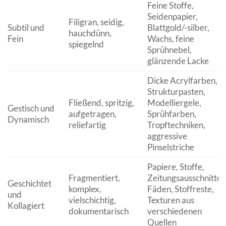
Feine Stoffe,
Seidenpapier,
Filigran, seidig,
Subtil und
Blattgold/-silber,
hauchdünn,
Fein
Wachs, feine
spiegelnd
Sprühnebel,
glänzende Lacke
Dicke Acrylfarben,
Strukturpasten,
Fließend, spritzig,
Modelliergele,
Gestisch und
aufgetragen,
Sprühfarben,
Dynamisch
reliefartig
Tropftechniken,
aggressive
Pinselstriche
Papiere, Stoffe,
Fragmentiert,
Zeitungsausschnitte,
Geschichtet
komplex,
Fäden, Stoffreste,
und
vielschichtig,
Texturen aus
Kollagiert
dokumentarisch
verschiedenen
Quellen