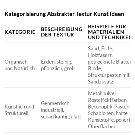
Kategorisierung Abstrakter Textur Kunst Ideen
BEISPIELE FÜR
BESCHREIBUNG
KATEGORIE
MATERIALIEN
DER TEXTUR
UND TECHNIKEN
Sand, Erde,
Holzfasern,
Organisch
Erden, steinig,
getrocknete Blätter,
und Natürlich
pflanzlich, grob
Rinde,
Strukturpasten mit
Sandzusatz
Metallpulver,
Rosteffektfarben,
Geometrisch,
Künstlich und
Betonoptik-Pasten,
industriell,
Strukturell
Schablonen, harte
scharfkantig, glatt
Kunststoffe, polierte
Oberflächen